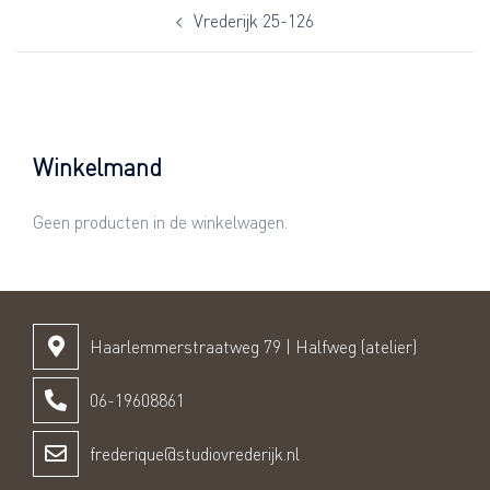
Vrederijk 25-126
Winkelmand
Geen producten in de winkelwagen.
Haarlemmerstraatweg 79 | Halfweg (atelier)
06-19608861
frederique@studiovrederijk.nl