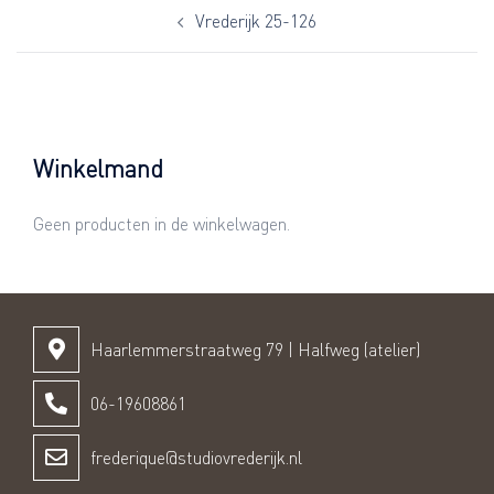
Vrederijk 25-126
Winkelmand
Geen producten in de winkelwagen.
Haarlemmerstraatweg 79 | Halfweg (atelier)
06-19608861
frederique@studiovrederijk.nl