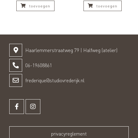
toevoegen
toevoegen
Haarlemmerstraatweg 79 | Halfweg (atelier)
06-19608861
frederique@studiovrederijk.nl
privacyreglement