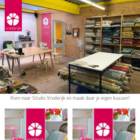
Kom naar Studio
Vrederijk
en maak daar je eigen kussen!