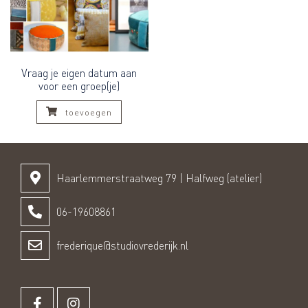
Vraag je eigen datum aan
voor een groep(je)
toevoegen
Haarlemmerstraatweg 79 | Halfweg (atelier)
06-19608861
frederique@studiovrederijk.nl