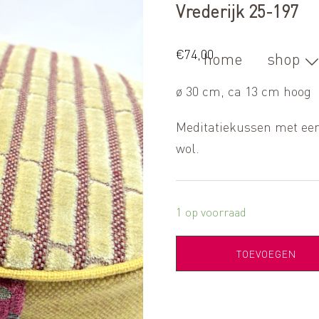
Vrederijk 25-197
€
74,00
home
shop
ø 30 cm, ca 13 cm hoog
Meditatiekussen met een 
wol.
1 op voorraad
TOEVOEGEN