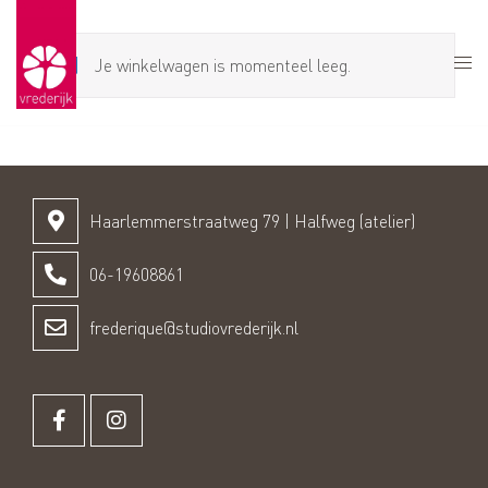
Je winkelwagen is momenteel leeg.
Haarlemmerstraatweg 79 | Halfweg (atelier)
06-19608861
frederique@studiovrederijk.nl